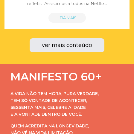
refletir. Assistimos a todos na Netflix…
LEIA MAIS
ver mais conteúdo
MANIFESTO 60+
A VIDA NÃO TEM HORA, PURA VERDADE,
TEM SÓ VONTADE DE ACONTECER,
SESSENTA MAIS, CELEBRE A IDADE
E A VONTADE DENTRO DE VOCÊ.
QUEM ACREDITA NA LONGEVIDADE,
NÃO VÊ NA VIDA LIMITAÇÃO,