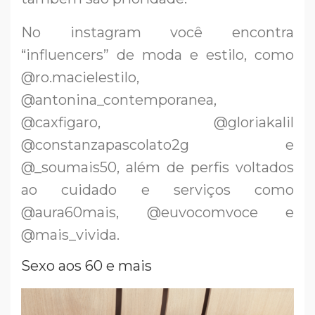
No instagram você encontra
“influencers” de moda e estilo, como
@ro.macielestilo,
@antonina_contemporanea,
@caxfigaro, @gloriakalil
@constanzapascolato2g e
@_soumais50, além de perfis voltados
ao cuidado e serviços como
@aura60mais, @euvocomvoce e
@mais_vivida.
Sexo aos 60 e mais