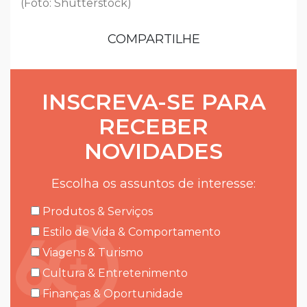
(Foto: Shutterstock)
COMPARTILHE
INSCREVA-SE PARA
RECEBER
NOVIDADES
Escolha os assuntos de interesse:
Produtos & Serviços
Estilo de Vida & Comportamento
Viagens & Turismo
Cultura & Entretenimento
Finanças & Oportunidade