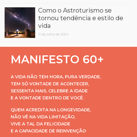
Como o Astroturismo se
tornou tendência e estilo de
vida
11 de julho de 2024
MANIFESTO 60+
A VIDA NÃO TEM HORA, PURA VERDADE,
TEM SÓ VONTADE DE ACONTECER,
SESSENTA MAIS, CELEBRE A IDADE
E A VONTADE DENTRO DE VOCÊ.
QUEM ACREDITA NA LONGEVIDADE,
NÃO VÊ NA VIDA LIMITAÇÃO,
VIVE A TAL DA FELICIDADE
E A CAPACIDADE DE REINVENÇÃO