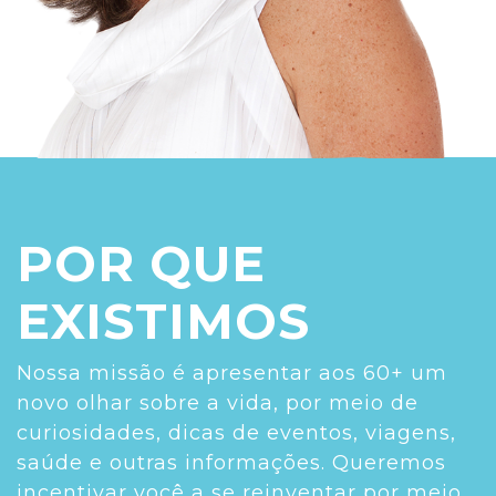
POR QUE
EXISTIMOS
Nossa missão é apresentar aos 60+ um
novo olhar sobre a vida, por meio de
curiosidades, dicas de eventos, viagens,
saúde e outras informações. Queremos
incentivar você a se reinventar por meio