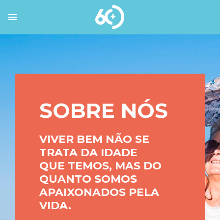
SOBRE NÓS
VIVER BEM NÃO SE
TRATA DA IDADE
QUE TEMOS, MAS DO
QUANTO SOMOS
APAIXONADOS PELA
VIDA.