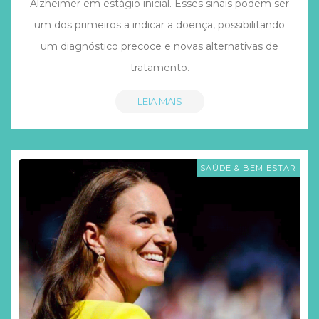
Alzheimer em estágio inicial. Esses sinais podem ser
um dos primeiros a indicar a doença, possibilitando
um diagnóstico precoce e novas alternativas de
tratamento.
LEIA MAIS
SAÚDE & BEM ESTAR