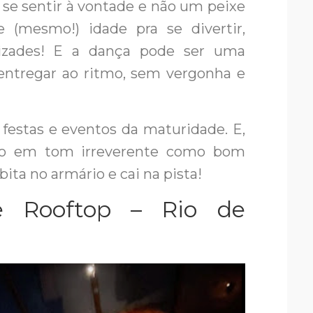
se sentir à vontade e não um peixe
te (mesmo!) idade pra se divertir,
izades! E a dança pode ser uma
 entregar ao ritmo, sem vergonha e
 festas e eventos da maturidade. E,
o em tom irreverente como bom
bita no armário e cai na pista!
e Rooftop – Rio de