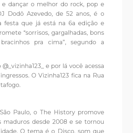
r e dançar o melhor do rock, pop e
J Dodô Azevedo, de 52 anos, é o
a festa que já está na 6a edição e
romete “sorrisos, gargalhadas, bons
 bracinhos pra cima”, segundo a
 @_vizinha123_ e por lá você acessa
ngressos. O Vizinha123 fica na Rua
tafogo.
 São Paulo, o The History promove
os maduros desde 2008 e se tornou
ridade. O tema é o Disco, som que