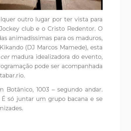
lquer outro lugar por ter vista para
 Jockey club e o Cristo Redentor. O
das animadíssimas para os maduros,
a Kikando (DJ Marcos Mamede), esta
ncer
madura idealizadora do evento,
 programação pode ser acompanhada
abar.rio.
im Botânico, 1003 – segundo andar.
 É só juntar um grupo bacana e se
amizades.