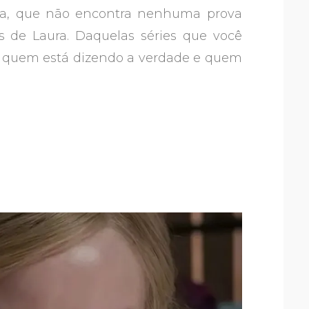
cia, que não encontra nenhuma prova
s de Laura. Daquelas séries que você
re quem está dizendo a verdade e quem