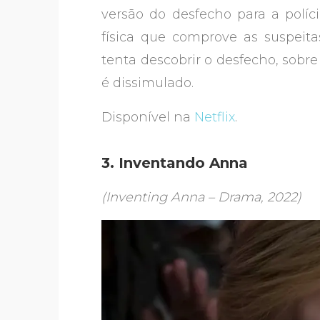
versão do desfecho para a polí
física que comprove as suspeita
tenta descobrir o desfecho, sob
é dissimulado.
Disponível na
Netflix
.
3. Inventando Anna
(Inventing Anna – Drama, 2022)