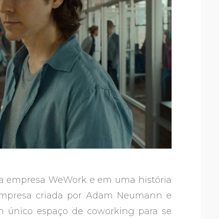
da empresa WeWork e em uma história
 empresa criada por Adam Neumann e
 único espaço de coworking para se