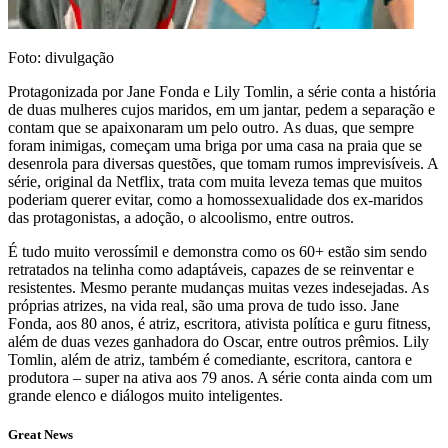
Foto: divulgação
Protagonizada por Jane Fonda e Lily Tomlin, a série conta a história
de duas mulheres cujos maridos, em um jantar, pedem a separação e
contam que se apaixonaram um pelo outro. As duas, que sempre
foram inimigas, começam uma briga por uma casa na praia que se
desenrola para diversas questões, que tomam rumos imprevisíveis. A
série, original da Netflix, trata com muita leveza temas que muitos
poderiam querer evitar, como a homossexualidade dos ex-maridos
das protagonistas, a adoção, o alcoolismo, entre outros.
É tudo muito verossímil e demonstra como os 60+ estão sim sendo
retratados na telinha como adaptáveis, capazes de se reinventar e
resistentes. Mesmo perante mudanças muitas vezes indesejadas. As
próprias atrizes, na vida real, são uma prova de tudo isso. Jane
Fonda, aos 80 anos, é atriz, escritora, ativista política e guru fitness,
além de duas vezes ganhadora do Oscar, entre outros prêmios. Lily
Tomlin, além de atriz, também é comediante, escritora, cantora e
produtora – super na ativa aos 79 anos. A série conta ainda com um
grande elenco e diálogos muito inteligentes.
Great News