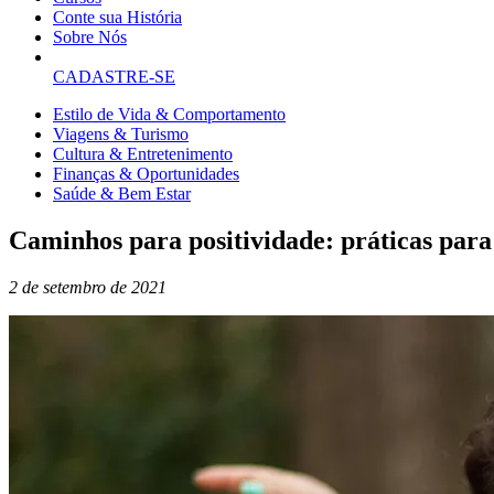
Conte sua História
Sobre Nós
CADASTRE-SE
Estilo de Vida & Comportamento
Viagens & Turismo
Cultura & Entretenimento
Finanças & Oportunidades
Saúde & Bem Estar
Caminhos para positividade: práticas para 
2 de setembro de 2021