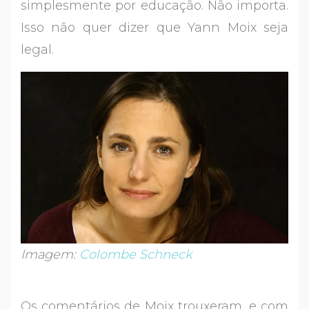
simplesmente por educação. Não importa.
Isso não quer dizer que Yann Moix seja
legal.
Imagem:
Colombe Schneck
Os comentários de Moix trouxeram, e com