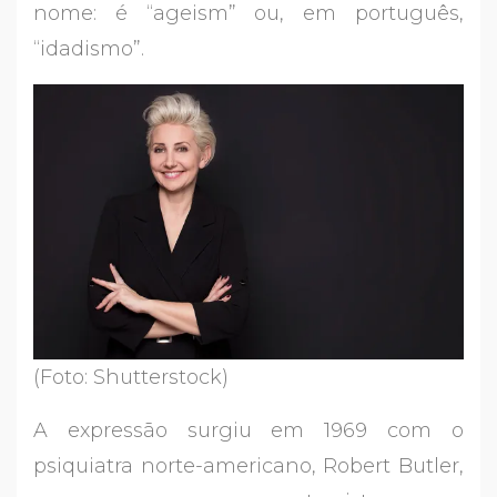
nome: é “ageism” ou, em português,
“idadismo”.
(Foto: Shutterstock)
A expressão surgiu em 1969 com o
psiquiatra norte-americano, Robert Butler,