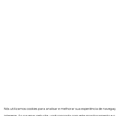
Nós utilizamos cookies para analisar e melhorar sua experiência de navega
interesse. Ao navegar pelo site, você concorda com este monitoramento e o 