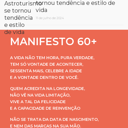
tornou tendência e estilo de
vida
11 de julho de 2024
MANIFESTO 60+
A VIDA NÃO TEM HORA, PURA VERDADE,
TEM SÓ VONTADE DE ACONTECER,
SESSENTA MAIS, CELEBRE A IDADE
E A VONTADE DENTRO DE VOCÊ.
QUEM ACREDITA NA LONGEVIDADE,
NÃO VÊ NA VIDA LIMITAÇÃO,
VIVE A TAL DA FELICIDADE
E A CAPACIDADE DE REINVENÇÃO
NÃO SE TRATA DA DATA DE NASCIMENTO,
E NEM DAS MARCAS NA SUA MÃO.