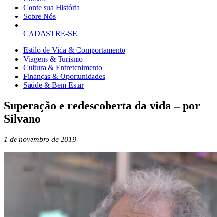
Conte sua História
Sobre Nós
CADASTRE-SE
Estilo de Vida & Comportamento
Viagens & Turismo
Cultura & Entretenimento
Finanças & Oportunidades
Saúde & Bem Estar
Superação e redescoberta da vida – por
Silvano
1 de novembro de 2019