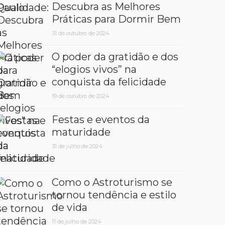
Descubra as Melhores
Práticas para Dormir Bem
31 de outubro de 2024
O poder da gratidão e dos
“elogios vivos” na
conquista da felicidade
19 de outubro de 2024
Festas e eventos da
maturidade
31 de julho de 2024
Como o Astroturismo se
tornou tendência e estilo
de vida
11 de julho de 2024