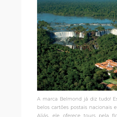
A marca Belmond já diz tudo! E
belos cartões postais nacionais e
Aliás, ele oferece tours pela 