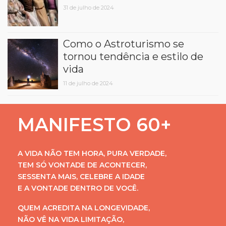
31 de julho de 2024
Como o Astroturismo se
tornou tendência e estilo de
vida
11 de julho de 2024
MANIFESTO 60+
A VIDA NÃO TEM HORA, PURA VERDADE,
TEM SÓ VONTADE DE ACONTECER,
SESSENTA MAIS, CELEBRE A IDADE
E A VONTADE DENTRO DE VOCÊ.
QUEM ACREDITA NA LONGEVIDADE,
NÃO VÊ NA VIDA LIMITAÇÃO,