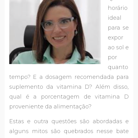
horário
ideal
para se
expor
ao sol e
por
quanto
tempo? E a dosagem recomendada para
suplemento da vitamina D? Além disso,
qual é a porcentagem de vitamina D
proveniente da alimentação?
Estas e outra questões são abordadas e
alguns mitos são quebrados nesse bate