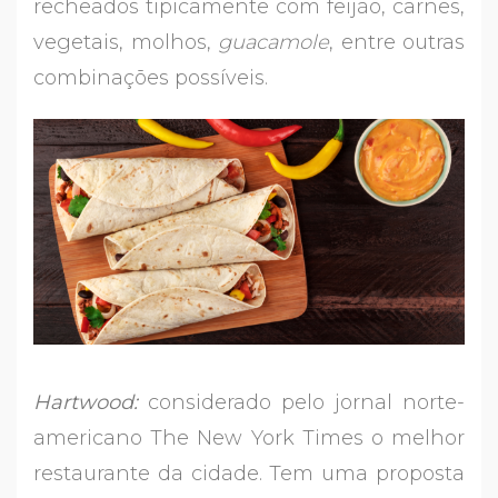
recheados tipicamente com feijão, carnes,
vegetais, molhos,
guacamole
, entre outras
combinações possíveis.
Hartwood:
considerado pelo jornal norte-
americano The New York Times o melhor
restaurante da cidade. Tem uma proposta