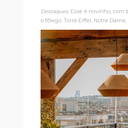
Destaques:
Esse é novinho, com be
o fôlego: Torre Eiffel, Notre Dame