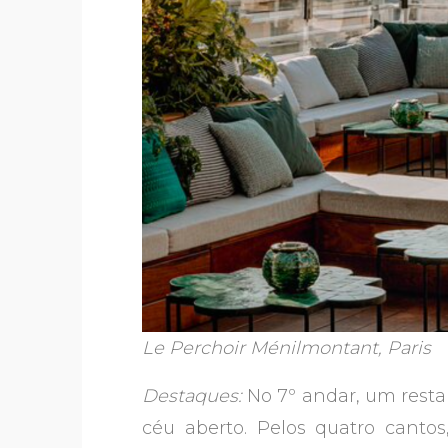
Le Perchoir Ménilmontant, Paris
Destaques:
No 7º andar, um resta
céu aberto. Pelos quatro canto