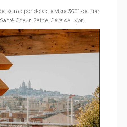
líssimo por do sol e vista 360º de tirar
, Sacré Coeur, Seine, Gare de Lyon.