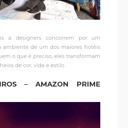
ntes a designers concorrem por um
um ambiente de um dos maiores hotéis
uem o que é preciso, eles transformam
os de cor, vida e estilo.
EIROS – AMAZON PRIME