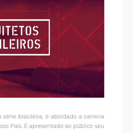
érie brasileira, é abordado a carreira
so País. É apresentado ao público seu